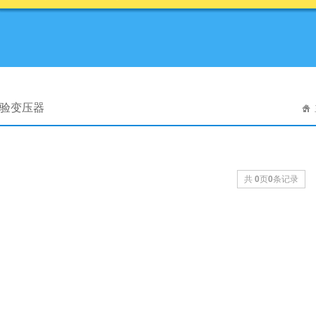
试验变压器
共
0
页
0
条记录