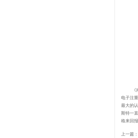
《
电子注重
最大的
斯特一
格来回
上一篇