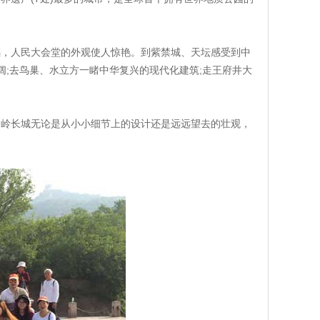
撼，人民大会堂的外观使人惊艳。到紫禁城、天坛感受到中
阔;去鸟巢、水立方一睹中华复兴的现代化建筑;走王府井大
达岭长城无论是从小小细节上的设计还是远远望去的壮观，