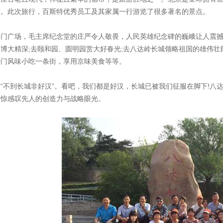
市。此次旅行，百斯特优秀员工及其家属一行游览了很多著名的景点。
安门广场，毛主席纪念堂的庄严令人敬畏，人民英雄纪念碑的巍峨让人震
博大精深;去颐和园、圆明园赏大好春光;去八达岭长城领略祖国的雄伟壮
华门风味小吃一条街，享用京味美食等等。
“不到长城非好汉”。看吧，我们都是好汉，长城已被我们征服在脚下!八
不惊感叹先人的创造力与战略眼光。