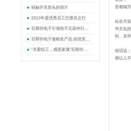
首都城
轻触开关里头的弹片
2013年度优秀员工巴厘岛之行
站在天
百斯特电子引领电子元器件行业,产品
华文化的
街、东
百斯特电子做精良产品,创优质品牌
“关爱职工，感恩家属”百斯特优秀
俗话说：
都让人